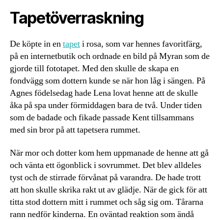
Tapetöverraskning
De köpte in en
tapet
i rosa, som var hennes favoritfärg,
på en internetbutik och ordnade en bild på Myran som de
gjorde till fototapet. Med den skulle de skapa en
fondvägg som dottern kunde se när hon låg i sängen. På
Agnes födelsedag hade Lena lovat henne att de skulle
åka på spa under förmiddagen bara de två. Under tiden
som de badade och fikade passade Kent tillsammans
med sin bror på att tapetsera rummet.
När mor och dotter kom hem uppmanade de henne att gå
och vänta ett ögonblick i sovrummet. Det blev alldeles
tyst och de stirrade förvånat på varandra. De hade trott
att hon skulle skrika rakt ut av glädje. När de gick för att
titta stod dottern mitt i rummet och såg sig om. Tårarna
rann nedför kinderna. En oväntad reaktion som ändå