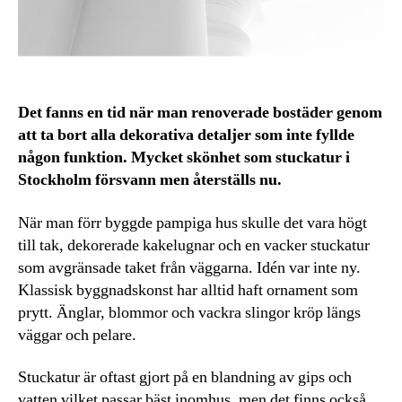
Det fanns en tid när man renoverade bostäder genom
att ta bort alla dekorativa detaljer som inte fyllde
någon funktion. Mycket skönhet som stuckatur i
Stockholm försvann men återställs nu.
När man förr byggde pampiga hus skulle det vara högt
till tak, dekorerade kakelugnar och en vacker stuckatur
som avgränsade taket från väggarna. Idén var inte ny.
Klassisk byggnadskonst har alltid haft ornament som
prytt. Änglar, blommor och vackra slingor kröp längs
väggar och pelare.
Stuckatur är oftast gjort på en blandning av gips och
vatten vilket passar bäst inomhus, men det finns också