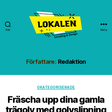
Sök
Meny
Lokalen
GBG
Författare:
Redaktion
Kategorier
OKATEGORISERADE
Fräscha upp dina gamla
trägolv med golvslipning