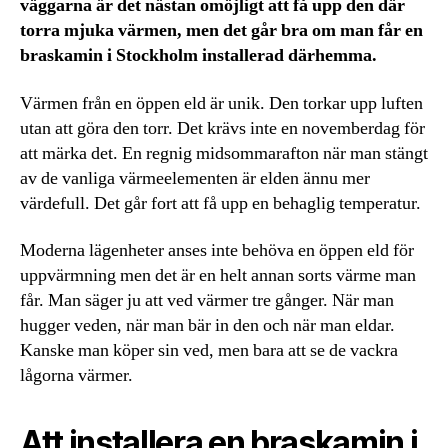
väggarna är det nästan omöjligt att få upp den där
torra mjuka värmen, men det går bra om man får en
braskamin i Stockholm installerad därhemma.
Värmen från en öppen eld är unik. Den torkar upp luften
utan att göra den torr. Det krävs inte en novemberdag för
att märka det. En regnig midsommarafton när man stängt
av de vanliga värmeelementen är elden ännu mer
värdefull. Det går fort att få upp en behaglig temperatur.
Moderna lägenheter anses inte behöva en öppen eld för
uppvärmning men det är en helt annan sorts värme man
får. Man säger ju att ved värmer tre gånger. När man
hugger veden, när man bär in den och när man eldar.
Kanske man köper sin ved, men bara att se de vackra
lågorna värmer.
Att installera en braskamin i