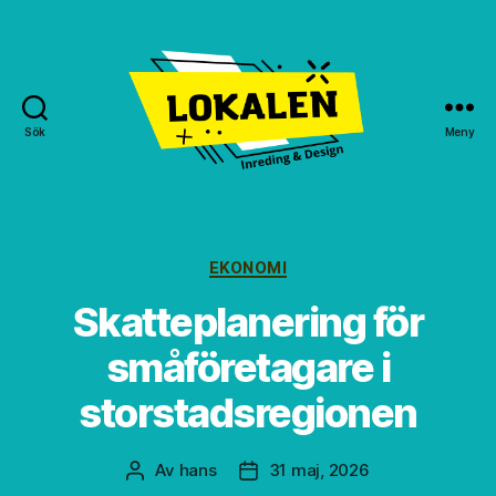
Sök
Meny
Lokalen
GBG
Kategorier
EKONOMI
Skatteplanering för
småföretagare i
storstadsregionen
Av
hans
31 maj, 2026
Inläggsförfattare
Inläggsdatum