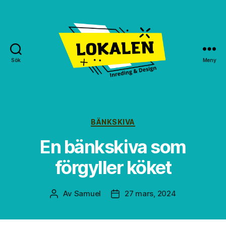
Sök
Meny
Lokalen
GBG
Kategorier
BÄNKSKIVA
En bänkskiva som
förgyller köket
Av
Samuel
27 mars, 2024
Inläggsförfattare
Inläggsdatum