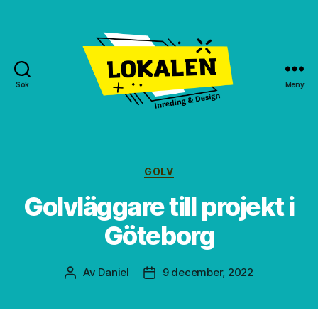
Sök
Meny
Lokalen
GBG
Kategorier
GOLV
Golvläggare till projekt i
Göteborg
Av
Daniel
9 december, 2022
Inläggsförfattare
Inläggsdatum