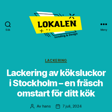
Sök
Meny
Lokalen
GBG
Kategorier
LACKERING
Lackering av köksluckor
i Stockholm – en fräsch
omstart för ditt kök
Av
hans
7 juli, 2024
Inläggsförfattare
Inläggsdatum